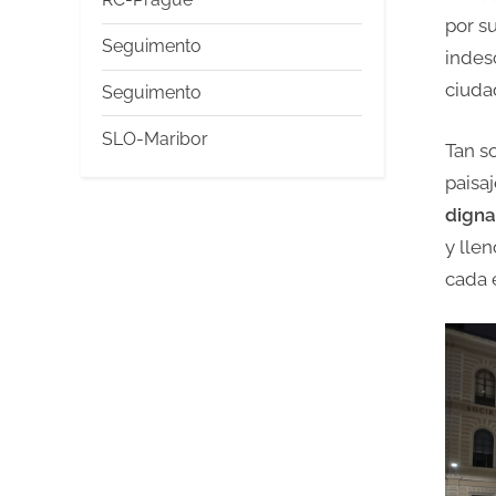
por s
Seguimento
indes
ciuda
Seguimento
SLO-Maribor
Tan s
paisa
digna
y llen
cada 