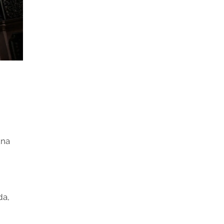
una
da,