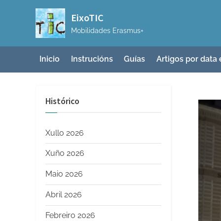
Skip
EixoTIC
to
Mobilidades Erasmus+
content
Inicio
Instrucións
Guías
Artigos por data 
Histórico
Xullo 2026
Xuño 2026
Maio 2026
Abril 2026
Febreiro 2026