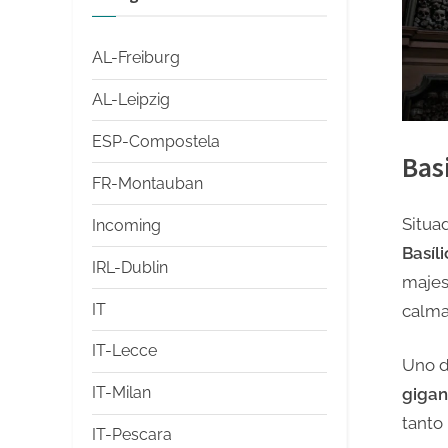
AL-Freiburg
AL-Leipzig
ESP-Compostela
Bas
FR-Montauban
Situad
Incoming
Basíl
IRL-Dublin
majes
IT
calma
IT-Lecce
Uno d
IT-Milan
gigan
tanto
IT-Pescara