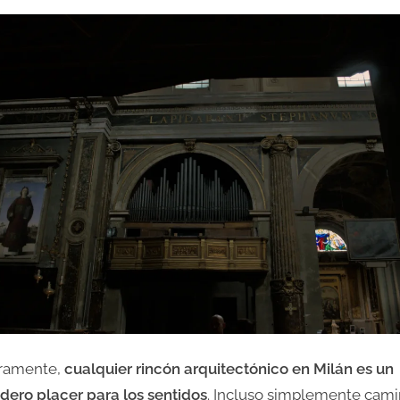
ramente,
cualquier rincón arquitectónico en Milán es un
dero placer para los sentidos
. Incluso simplemente cami