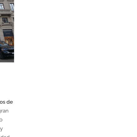
os de
gran
ño
 y