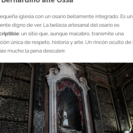
equeña iglesia con un osario bellamente integrado. Es un
ente digno de ver. La belleza artesanal del osario es
criptible
: un sitio que, aunque macabro, transmite una
ión única de respeto, historia y arte. Un rincón oculto de
ale mucho la pena descubrir.