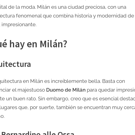
mucho
pital de la moda. Milán es una ciudad preciosa, con una
más
tectura fenomenal que combina historia y modernidad de
 impresionante.
é hay en Milán?
uitectura
quitectura en Milán es increíblemente bella. Basta con
nciar el majestuoso
Duomo de Milán
para quedar impres
te un buen rato. Sin embargo, creo que es esencial desta
 lugares que, por suerte, también se encuentran muy cerc
o.
 Bernardino alle Ossa