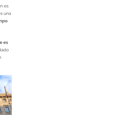
ón es
es una
empo
.
e es
idado
n