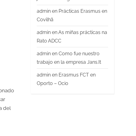
admin
en
Prácticas Erasmus en
Covilhã
admin
en
As miñas prácticas na
Rato ADCC
admin
en
Como fue nuestro
trabajo en la empresa Jans.It
admin
en
Erasmus FCT en
Oporto – Ocio
ionado
car
a del