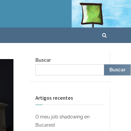
Toggle
search
form
Buscar
Buscar
Artigos recentes
O meu job shadowing en
Bucarest