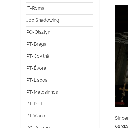
IT-Roma
Job Shadowing
PO-Olsztyn
PT-Braga
PT-Covilhã
PT-Évora
PT-Lisboa
PT-Matosinhos
PT-Porto
PT-Viana
Since
verda
RC-Prague