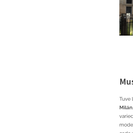
Mus
Tuve 
Milán
varie
moder