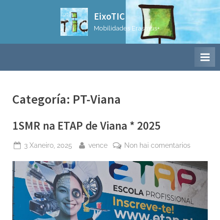
Skip
EixoTIC
to
Mobilidades Erasmus+
content
Categoría:
PT-Viana
1SMR na ETAP de Viana * 2025
Posted
By
en
3 Xaneiro, 2025
vence
Non hai comentarios
on
1SMR
na
ETAP
de
Viana
*