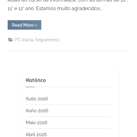
11° e 12° ano. Estamos muito agradecidos…
“1SMR
Read More
»
na
ETAP
de
,
PT-Viana
Seguimento
Viana
*
2025”
Histórico
Xullo 2026
Xuño 2026
Maio 2026
Abril 2026