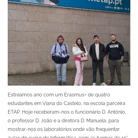
2025
Estreamos ano com um Erasmus+ de quatro
estudantes em Viana do Castelo, na escola parceira
ETAP. Hoje receberam-nos o funcionário D. António,
o professor D. João e a diretora D. Manuela, para
mostrar-nos os laboratórios onde vão frequentar
aulas do curso de Informática, com as turmas de 10°,