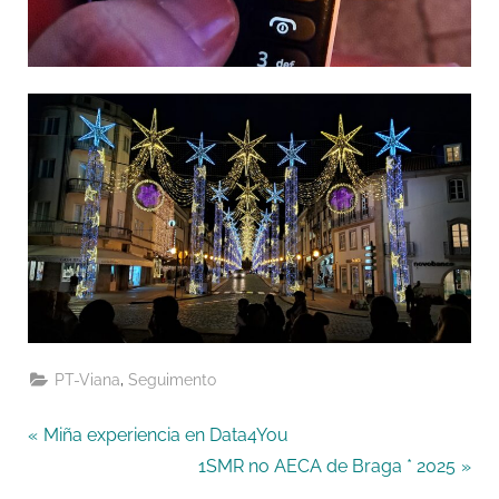
,
PT-Viana
Seguimento
Navegación
P
Miña experiencia en Data4You
r
N
1SMR no AECA de Braga * 2025
de
e
e